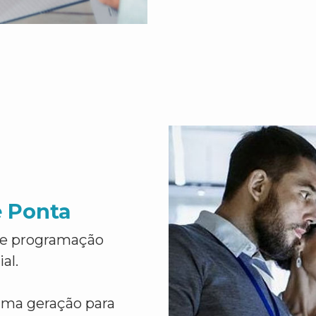
e Ponta
de programação
al.
ima geração para