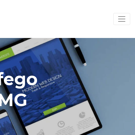
áfego
 MG