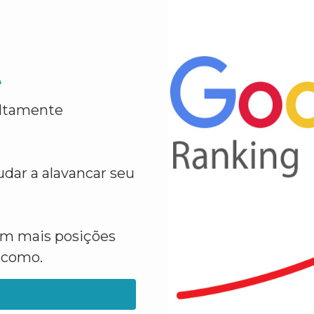
e
altamente
dar a alavancar seu
em mais posições
a como.