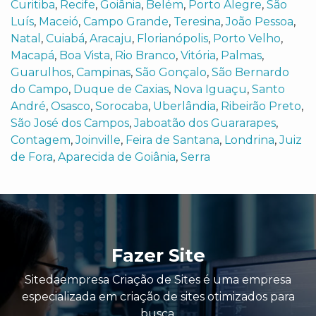
Curitiba
,
Recife
,
Goiânia
,
Belém
,
Porto Alegre
,
São
Luís
,
Maceió
,
Campo Grande
,
Teresina
,
João Pessoa
,
Natal
,
Cuiabá
,
Aracaju
,
Florianópolis
,
Porto Velho
,
Macapá
,
Boa Vista
,
Rio Branco
,
Vitória
,
Palmas
,
Guarulhos
,
Campinas
,
São Gonçalo
,
São Bernardo
do Campo
,
Duque de Caxias
,
Nova Iguaçu
,
Santo
André
,
Osasco
,
Sorocaba
,
Uberlândia
,
Ribeirão Preto
,
São José dos Campos
,
Jaboatão dos Guararapes
,
Contagem
,
Joinville
,
Feira de Santana
,
Londrina
,
Juiz
de Fora
,
Aparecida de Goiânia
,
Serra
Fazer Site
Sitedaempresa Criação de Sites é uma empresa
especializada em criação de sites otimizados para
busca.