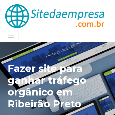
Fazer site para
ganhar tráfego
orgânico em
Ribeirão Preto