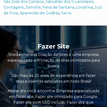
São José dos Campos
,
Jaboatão dos Guararapes
,
Contagem
,
Joinville
,
Feira de Santana
,
Londrina
,
Juiz
de Fora
,
Aparecida de Goiânia
,
Serra
Fazer Site
Sitedaempresa Criação de Sites é uma empresa
especializada em criação de sites otimizados para
busca.
São mais de 25 anos de experiência em fazer
sites e clientes satisfeitos em todo Brasil!
Nesse site você encontra:
Empresa especializada
em fazer site
,
Fazer site otimizado para Google
,
Fazer site com SEO incluso
,
Fazer site que