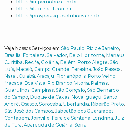
https://impernobre.com.br
https://iluminedf.com.br
https://prosperaagrosolutions.com.br
Veja Nossos Serviços em
São Paulo
,
Rio de Janeiro
,
Brasília
,
Fortaleza
,
Salvador
,
Belo Horizonte
,
Manaus
,
Curitiba
,
Recife
,
Goiânia
,
Belém
,
Porto Alegre
,
São
Luís
,
Maceió
,
Campo Grande
,
Teresina
,
João Pessoa
,
Natal
,
Cuiabá
,
Aracaju
,
Florianópolis
,
Porto Velho
,
Macapá
,
Boa Vista
,
Rio Branco
,
Vitória
,
Palmas
,
Guarulhos
,
Campinas
,
São Gonçalo
,
São Bernardo
do Campo
,
Duque de Caxias
,
Nova Iguaçu
,
Santo
André
,
Osasco
,
Sorocaba
,
Uberlândia
,
Ribeirão Preto
,
São José dos Campos
,
Jaboatão dos Guararapes
,
Contagem
,
Joinville
,
Feira de Santana
,
Londrina
,
Juiz
de Fora
,
Aparecida de Goiânia
,
Serra