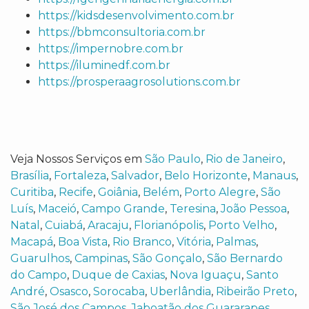
https://kidsdesenvolvimento.com.br
https://bbmconsultoria.com.br
https://impernobre.com.br
https://iluminedf.com.br
https://prosperaagrosolutions.com.br
Veja Nossos Serviços em
São Paulo
,
Rio de Janeiro
,
Brasília
,
Fortaleza
,
Salvador
,
Belo Horizonte
,
Manaus
,
Curitiba
,
Recife
,
Goiânia
,
Belém
,
Porto Alegre
,
São
Luís
,
Maceió
,
Campo Grande
,
Teresina
,
João Pessoa
,
Natal
,
Cuiabá
,
Aracaju
,
Florianópolis
,
Porto Velho
,
Macapá
,
Boa Vista
,
Rio Branco
,
Vitória
,
Palmas
,
Guarulhos
,
Campinas
,
São Gonçalo
,
São Bernardo
do Campo
,
Duque de Caxias
,
Nova Iguaçu
,
Santo
André
,
Osasco
,
Sorocaba
,
Uberlândia
,
Ribeirão Preto
,
São José dos Campos
,
Jaboatão dos Guararapes
,