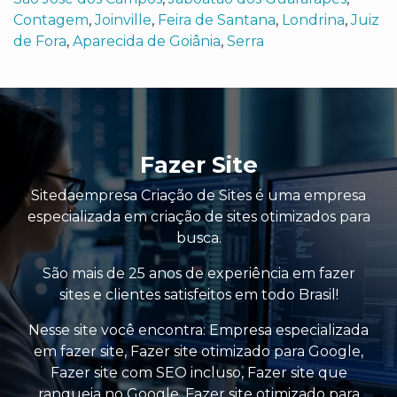
Contagem
,
Joinville
,
Feira de Santana
,
Londrina
,
Juiz
de Fora
,
Aparecida de Goiânia
,
Serra
Fazer Site
Sitedaempresa Criação de Sites é uma empresa
especializada em criação de sites otimizados para
busca.
São mais de 25 anos de experiência em fazer
sites e clientes satisfeitos em todo Brasil!
Nesse site você encontra:
Empresa especializada
em fazer site
,
Fazer site otimizado para Google
,
Fazer site com SEO incluso
,
Fazer site que
ranqueia no Google
,
Fazer site otimizado para