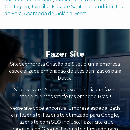
Contagem
,
Joinville
,
Feira de Santana
,
Londrina
,
Juiz
de Fora
,
Aparecida de Goiânia
,
Serra
Fazer Site
Sitedaempresa Criação de Sites é uma empresa
especializada em criação de sites otimizados para
busca.
São mais de 25 anos de experiência em fazer
sites e clientes satisfeitos em todo Brasil!
Nesse site você encontra:
Empresa especializada
em fazer site
,
Fazer site otimizado para Google
,
Fazer site com SEO incluso
,
Fazer site que
ranqueia no Google
,
Fazer site otimizado para