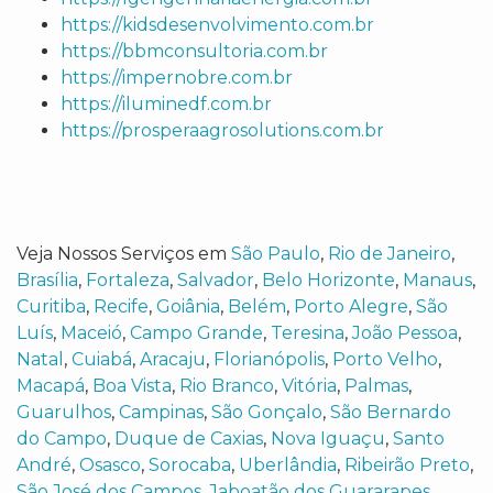
https://kidsdesenvolvimento.com.br
https://bbmconsultoria.com.br
https://impernobre.com.br
https://iluminedf.com.br
https://prosperaagrosolutions.com.br
Veja Nossos Serviços em
São Paulo
,
Rio de Janeiro
,
Brasília
,
Fortaleza
,
Salvador
,
Belo Horizonte
,
Manaus
,
Curitiba
,
Recife
,
Goiânia
,
Belém
,
Porto Alegre
,
São
Luís
,
Maceió
,
Campo Grande
,
Teresina
,
João Pessoa
,
Natal
,
Cuiabá
,
Aracaju
,
Florianópolis
,
Porto Velho
,
Macapá
,
Boa Vista
,
Rio Branco
,
Vitória
,
Palmas
,
Guarulhos
,
Campinas
,
São Gonçalo
,
São Bernardo
do Campo
,
Duque de Caxias
,
Nova Iguaçu
,
Santo
André
,
Osasco
,
Sorocaba
,
Uberlândia
,
Ribeirão Preto
,
São José dos Campos
,
Jaboatão dos Guararapes
,