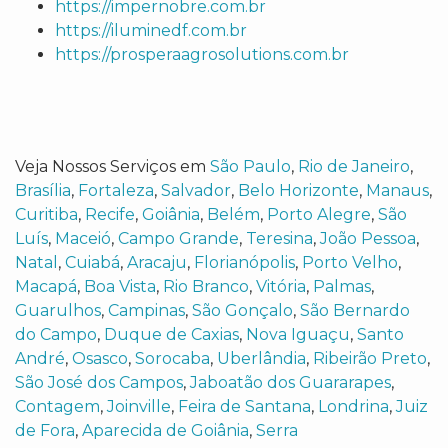
https://impernobre.com.br
https://iluminedf.com.br
https://prosperaagrosolutions.com.br
Veja Nossos Serviços em
São Paulo
,
Rio de Janeiro
,
Brasília
,
Fortaleza
,
Salvador
,
Belo Horizonte
,
Manaus
,
Curitiba
,
Recife
,
Goiânia
,
Belém
,
Porto Alegre
,
São
Luís
,
Maceió
,
Campo Grande
,
Teresina
,
João Pessoa
,
Natal
,
Cuiabá
,
Aracaju
,
Florianópolis
,
Porto Velho
,
Macapá
,
Boa Vista
,
Rio Branco
,
Vitória
,
Palmas
,
Guarulhos
,
Campinas
,
São Gonçalo
,
São Bernardo
do Campo
,
Duque de Caxias
,
Nova Iguaçu
,
Santo
André
,
Osasco
,
Sorocaba
,
Uberlândia
,
Ribeirão Preto
,
São José dos Campos
,
Jaboatão dos Guararapes
,
Contagem
,
Joinville
,
Feira de Santana
,
Londrina
,
Juiz
de Fora
,
Aparecida de Goiânia
,
Serra