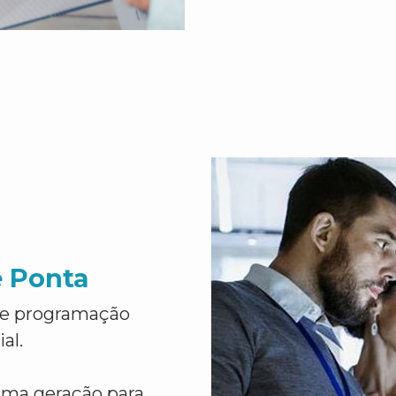
e Ponta
de programação
al.
ima geração para