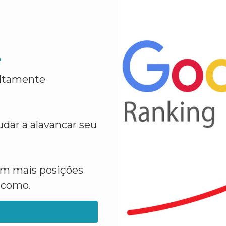
e
altamente
dar a alavancar seu
em mais posições
a como.