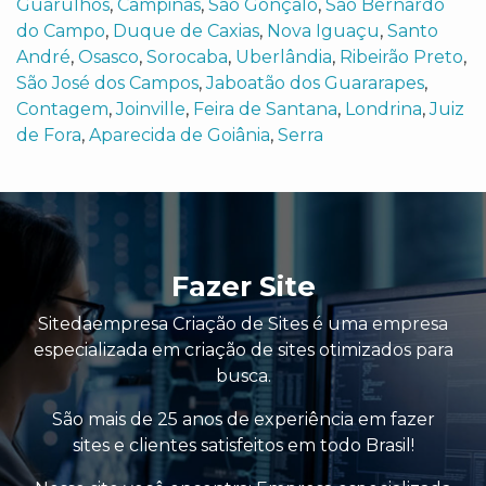
Guarulhos
,
Campinas
,
São Gonçalo
,
São Bernardo
do Campo
,
Duque de Caxias
,
Nova Iguaçu
,
Santo
André
,
Osasco
,
Sorocaba
,
Uberlândia
,
Ribeirão Preto
,
São José dos Campos
,
Jaboatão dos Guararapes
,
Contagem
,
Joinville
,
Feira de Santana
,
Londrina
,
Juiz
de Fora
,
Aparecida de Goiânia
,
Serra
Fazer Site
Sitedaempresa Criação de Sites é uma empresa
especializada em criação de sites otimizados para
busca.
São mais de 25 anos de experiência em fazer
sites e clientes satisfeitos em todo Brasil!