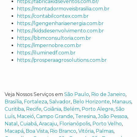
https://fabricakidseventos.com.br/
https://montadormoveisbrasilia.com.br
https://contabilcontex.com.br
https://lgengenhariaenergia.com.br
https://kidsdesenvolvimento.com.br
https://bbmconsultoria.com.br
https://impernobre.com.br
https://iluminedf.com.br
https://prosperaagrosolutions.com.br
Veja Nossos Serviços em
São Paulo
,
Rio de Janeiro
,
Brasília
,
Fortaleza
,
Salvador
,
Belo Horizonte
,
Manaus
,
Curitiba
,
Recife
,
Goiânia
,
Belém
,
Porto Alegre
,
São
Luís
,
Maceió
,
Campo Grande
,
Teresina
,
João Pessoa
,
Natal
,
Cuiabá
,
Aracaju
,
Florianópolis
,
Porto Velho
,
Macapá
,
Boa Vista
,
Rio Branco
,
Vitória
,
Palmas
,