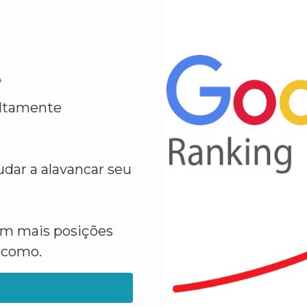
e
altamente
dar a alavancar seu
em mais posições
a como.