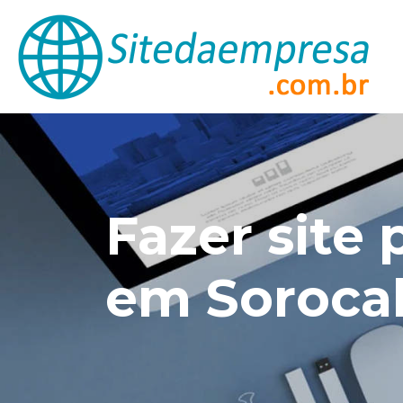
Fazer site 
em Soroca