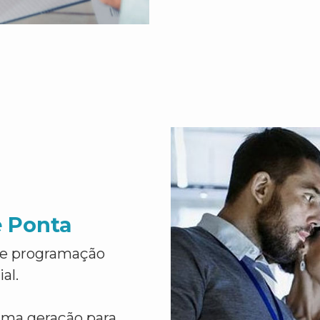
e Ponta
de programação
al.
ima geração para