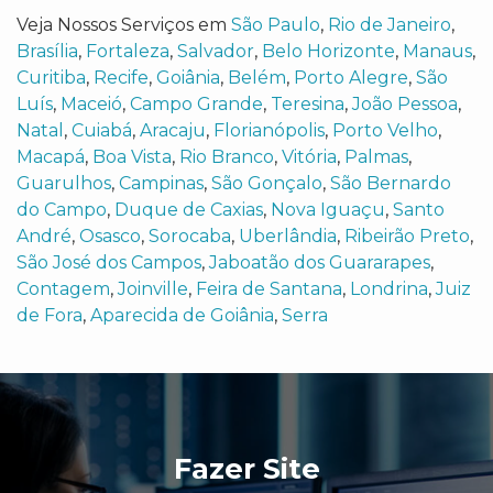
Veja Nossos Serviços em
São Paulo
,
Rio de Janeiro
,
Brasília
,
Fortaleza
,
Salvador
,
Belo Horizonte
,
Manaus
,
Curitiba
,
Recife
,
Goiânia
,
Belém
,
Porto Alegre
,
São
Luís
,
Maceió
,
Campo Grande
,
Teresina
,
João Pessoa
,
Natal
,
Cuiabá
,
Aracaju
,
Florianópolis
,
Porto Velho
,
Macapá
,
Boa Vista
,
Rio Branco
,
Vitória
,
Palmas
,
Guarulhos
,
Campinas
,
São Gonçalo
,
São Bernardo
do Campo
,
Duque de Caxias
,
Nova Iguaçu
,
Santo
André
,
Osasco
,
Sorocaba
,
Uberlândia
,
Ribeirão Preto
,
São José dos Campos
,
Jaboatão dos Guararapes
,
Contagem
,
Joinville
,
Feira de Santana
,
Londrina
,
Juiz
de Fora
,
Aparecida de Goiânia
,
Serra
Fazer Site