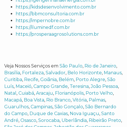
https://lgengenhariaenergia.com.br
https://kidsdesenvolvimento.com.br
https://bbmconsultoria.com.br
https://impernobre.com.br
https://iluminedf.com.br
https://prosperaagrosolutions.com.br
Veja Nossos Serviços em
São Paulo
,
Rio de Janeiro
,
Brasília
,
Fortaleza
,
Salvador
,
Belo Horizonte
,
Manaus
,
Curitiba
,
Recife
,
Goiânia
,
Belém
,
Porto Alegre
,
São
Luís
,
Maceió
,
Campo Grande
,
Teresina
,
João Pessoa
,
Natal
,
Cuiabá
,
Aracaju
,
Florianópolis
,
Porto Velho
,
Macapá
,
Boa Vista
,
Rio Branco
,
Vitória
,
Palmas
,
Guarulhos
,
Campinas
,
São Gonçalo
,
São Bernardo
do Campo
,
Duque de Caxias
,
Nova Iguaçu
,
Santo
André
,
Osasco
,
Sorocaba
,
Uberlândia
,
Ribeirão Preto
,