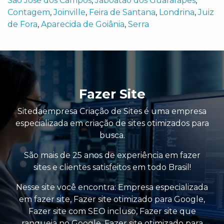
São José dos Campos
,
Jaboatão dos Guararapes
,
Contagem
,
Joinville
,
Feira de Santana
,
Londrina
,
Juiz
de Fora
,
Aparecida de Goiânia
,
Serra
Fazer Site
Sitedaempresa Criação de Sites é uma empresa
especializada em criação de sites otimizados para
busca.
São mais de 25 anos de experiência em fazer
sites e clientes satisfeitos em todo Brasil!
Nesse site você encontra:
Empresa especializada
em fazer site
,
Fazer site otimizado para Google
,
Fazer site com SEO incluso
,
Fazer site que
ranqueia no Google
,
Fazer site otimizado para