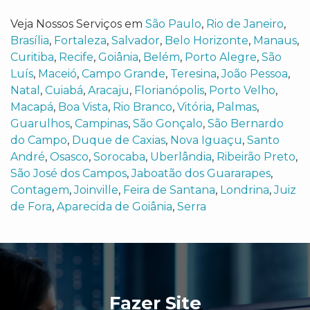
Veja Nossos Serviços em
São Paulo
,
Rio de Janeiro
,
Brasília
,
Fortaleza
,
Salvador
,
Belo Horizonte
,
Manaus
,
Curitiba
,
Recife
,
Goiânia
,
Belém
,
Porto Alegre
,
São
Luís
,
Maceió
,
Campo Grande
,
Teresina
,
João Pessoa
,
Natal
,
Cuiabá
,
Aracaju
,
Florianópolis
,
Porto Velho
,
Macapá
,
Boa Vista
,
Rio Branco
,
Vitória
,
Palmas
,
Guarulhos
,
Campinas
,
São Gonçalo
,
São Bernardo
do Campo
,
Duque de Caxias
,
Nova Iguaçu
,
Santo
André
,
Osasco
,
Sorocaba
,
Uberlândia
,
Ribeirão Preto
,
São José dos Campos
,
Jaboatão dos Guararapes
,
Contagem
,
Joinville
,
Feira de Santana
,
Londrina
,
Juiz
de Fora
,
Aparecida de Goiânia
,
Serra
Fazer Site