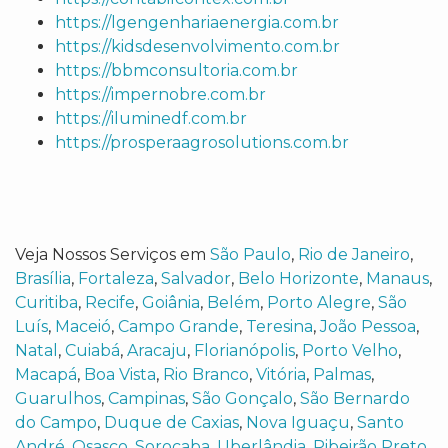
https://lgengenhariaenergia.com.br
https://kidsdesenvolvimento.com.br
https://bbmconsultoria.com.br
https://impernobre.com.br
https://iluminedf.com.br
https://prosperaagrosolutions.com.br
Veja Nossos Serviços em
São Paulo
,
Rio de Janeiro
,
Brasília
,
Fortaleza
,
Salvador
,
Belo Horizonte
,
Manaus
,
Curitiba
,
Recife
,
Goiânia
,
Belém
,
Porto Alegre
,
São
Luís
,
Maceió
,
Campo Grande
,
Teresina
,
João Pessoa
,
Natal
,
Cuiabá
,
Aracaju
,
Florianópolis
,
Porto Velho
,
Macapá
,
Boa Vista
,
Rio Branco
,
Vitória
,
Palmas
,
Guarulhos
,
Campinas
,
São Gonçalo
,
São Bernardo
do Campo
,
Duque de Caxias
,
Nova Iguaçu
,
Santo
André
,
Osasco
,
Sorocaba
,
Uberlândia
,
Ribeirão Preto
,