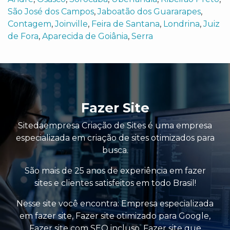
São José dos Campos
,
Jaboatão dos Guararapes
,
Contagem
,
Joinville
,
Feira de Santana
,
Londrina
,
Juiz
de Fora
,
Aparecida de Goiânia
,
Serra
Fazer Site
Sitedaempresa Criação de Sites é uma empresa
especializada em criação de sites otimizados para
busca.
São mais de 25 anos de experiência em fazer
sites e clientes satisfeitos em todo Brasil!
Nesse site você encontra:
Empresa especializada
em fazer site
,
Fazer site otimizado para Google
,
Fazer site com SEO incluso
,
Fazer site que