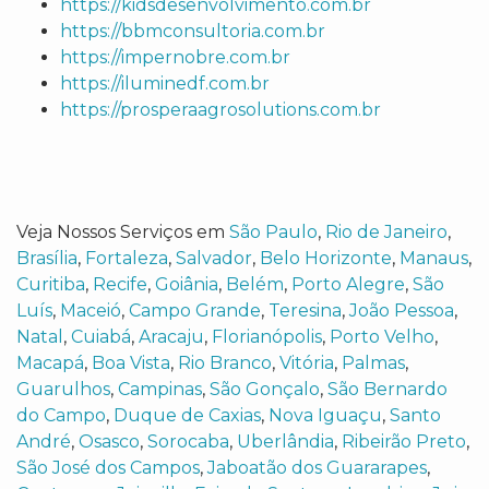
https://kidsdesenvolvimento.com.br
https://bbmconsultoria.com.br
https://impernobre.com.br
https://iluminedf.com.br
https://prosperaagrosolutions.com.br
Veja Nossos Serviços em
São Paulo
,
Rio de Janeiro
,
Brasília
,
Fortaleza
,
Salvador
,
Belo Horizonte
,
Manaus
,
Curitiba
,
Recife
,
Goiânia
,
Belém
,
Porto Alegre
,
São
Luís
,
Maceió
,
Campo Grande
,
Teresina
,
João Pessoa
,
Natal
,
Cuiabá
,
Aracaju
,
Florianópolis
,
Porto Velho
,
Macapá
,
Boa Vista
,
Rio Branco
,
Vitória
,
Palmas
,
Guarulhos
,
Campinas
,
São Gonçalo
,
São Bernardo
do Campo
,
Duque de Caxias
,
Nova Iguaçu
,
Santo
André
,
Osasco
,
Sorocaba
,
Uberlândia
,
Ribeirão Preto
,
São José dos Campos
,
Jaboatão dos Guararapes
,