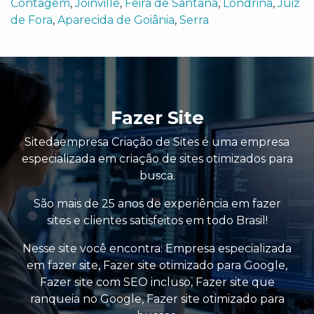
Contagem
,
Joinville
,
Feira de Santana
,
Londrina
,
Juiz
de Fora
,
Aparecida de Goiânia
,
Serra
Fazer Site
Sitedaempresa Criação de Sites é uma empresa
especializada em criação de sites otimizados para
busca.
São mais de 25 anos de experiência em fazer
sites e clientes satisfeitos em todo Brasil!
Nesse site você encontra:
Empresa especializada
em fazer site
,
Fazer site otimizado para Google
,
Fazer site com SEO incluso
,
Fazer site que
ranqueia no Google
,
Fazer site otimizado para