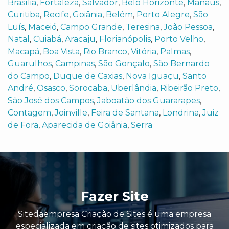
Brasília
,
Fortaleza
,
Salvador
,
Belo Horizonte
,
Manaus
,
Curitiba
,
Recife
,
Goiânia
,
Belém
,
Porto Alegre
,
São
Luís
,
Maceió
,
Campo Grande
,
Teresina
,
João Pessoa
,
Natal
,
Cuiabá
,
Aracaju
,
Florianópolis
,
Porto Velho
,
Macapá
,
Boa Vista
,
Rio Branco
,
Vitória
,
Palmas
,
Guarulhos
,
Campinas
,
São Gonçalo
,
São Bernardo
do Campo
,
Duque de Caxias
,
Nova Iguaçu
,
Santo
André
,
Osasco
,
Sorocaba
,
Uberlândia
,
Ribeirão Preto
,
São José dos Campos
,
Jaboatão dos Guararapes
,
Contagem
,
Joinville
,
Feira de Santana
,
Londrina
,
Juiz
de Fora
,
Aparecida de Goiânia
,
Serra
Fazer Site
Sitedaempresa Criação de Sites é uma empresa
especializada em criação de sites otimizados para