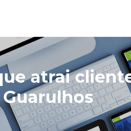
que atrai client
 Guarulhos