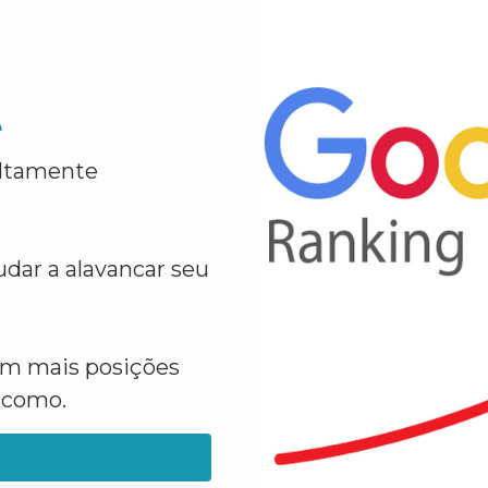
e
altamente
dar a alavancar seu
em mais posições
a como.