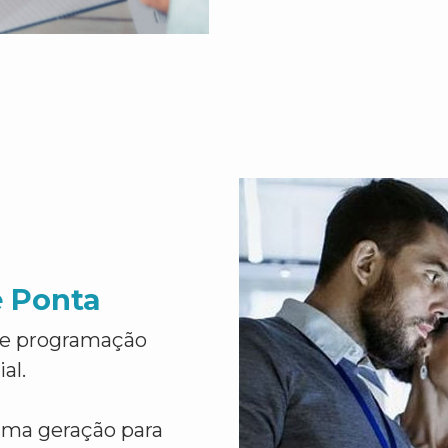
e Ponta
de programação
al.
ima geração para