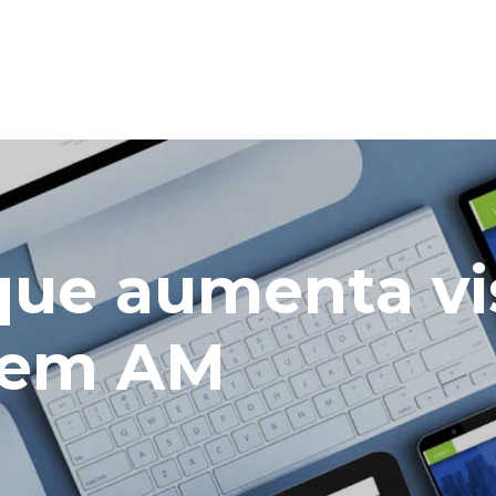
 que aumenta vi
 em AM