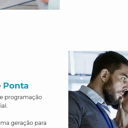
e Ponta
de programação
al.
ima geração para