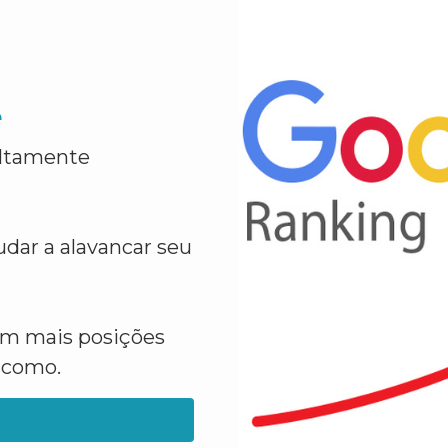
e
altamente
dar a alavancar seu
em mais posições
a como.