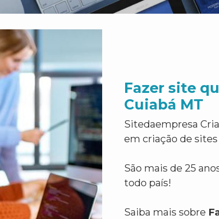
Fazer site q
Cuiabá MT
Sitedaempresa Cria
em criação de sites
São mais de 25 anos
todo país!
Saiba mais sobre
F