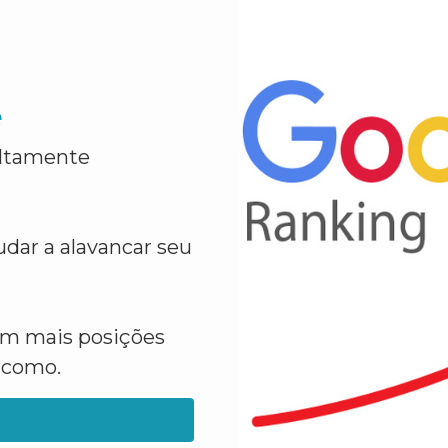
e
altamente
dar a alavancar seu
em mais posições
a como.