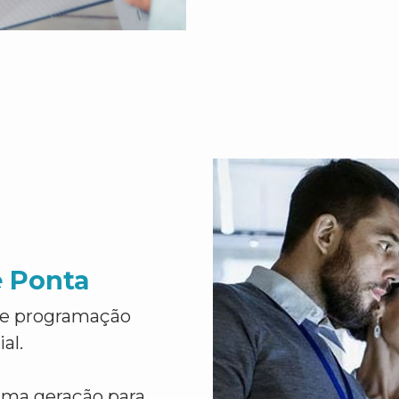
e Ponta
de programação
al.
ima geração para