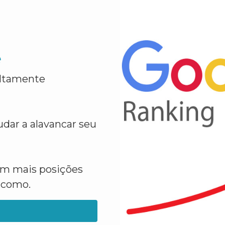
e
altamente
dar a alavancar seu
em mais posições
a como.