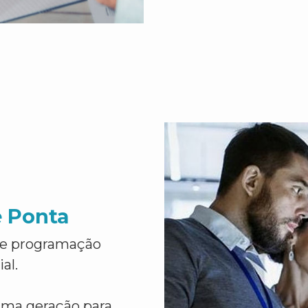
e Ponta
de programação
al.
ima geração para