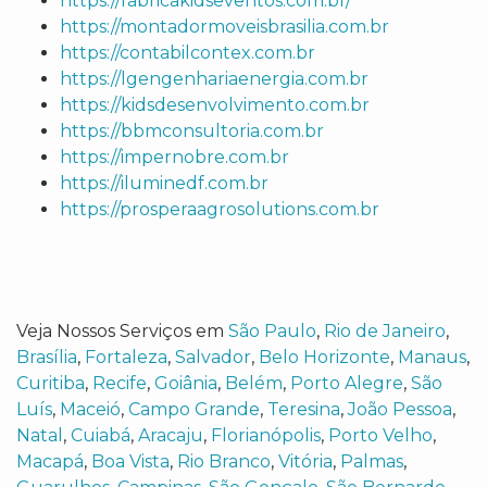
https://fabricakidseventos.com.br/
https://montadormoveisbrasilia.com.br
https://contabilcontex.com.br
https://lgengenhariaenergia.com.br
https://kidsdesenvolvimento.com.br
https://bbmconsultoria.com.br
https://impernobre.com.br
https://iluminedf.com.br
https://prosperaagrosolutions.com.br
Veja Nossos Serviços em
São Paulo
,
Rio de Janeiro
,
Brasília
,
Fortaleza
,
Salvador
,
Belo Horizonte
,
Manaus
,
Curitiba
,
Recife
,
Goiânia
,
Belém
,
Porto Alegre
,
São
Luís
,
Maceió
,
Campo Grande
,
Teresina
,
João Pessoa
,
Natal
,
Cuiabá
,
Aracaju
,
Florianópolis
,
Porto Velho
,
Macapá
,
Boa Vista
,
Rio Branco
,
Vitória
,
Palmas
,