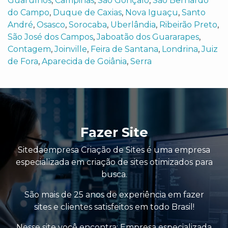
Guarulhos
,
Campinas
,
São Gonçalo
,
São Bernardo
do Campo
,
Duque de Caxias
,
Nova Iguaçu
,
Santo
André
,
Osasco
,
Sorocaba
,
Uberlândia
,
Ribeirão Preto
,
São José dos Campos
,
Jaboatão dos Guararapes
,
Contagem
,
Joinville
,
Feira de Santana
,
Londrina
,
Juiz
de Fora
,
Aparecida de Goiânia
,
Serra
Fazer Site
Sitedaempresa Criação de Sites é uma empresa
especializada em criação de sites otimizados para
busca.
São mais de 25 anos de experiência em fazer
sites e clientes satisfeitos em todo Brasil!
Nesse site você encontra:
Empresa especializada