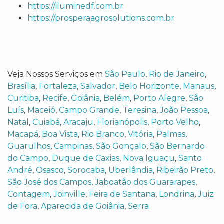
https://iluminedf.com.br
https://prosperaagrosolutions.com.br
Veja Nossos Serviços em
São Paulo
,
Rio de Janeiro
,
Brasília
,
Fortaleza
,
Salvador
,
Belo Horizonte
,
Manaus
,
Curitiba
,
Recife
,
Goiânia
,
Belém
,
Porto Alegre
,
São
Luís
,
Maceió
,
Campo Grande
,
Teresina
,
João Pessoa
,
Natal
,
Cuiabá
,
Aracaju
,
Florianópolis
,
Porto Velho
,
Macapá
,
Boa Vista
,
Rio Branco
,
Vitória
,
Palmas
,
Guarulhos
,
Campinas
,
São Gonçalo
,
São Bernardo
do Campo
,
Duque de Caxias
,
Nova Iguaçu
,
Santo
André
,
Osasco
,
Sorocaba
,
Uberlândia
,
Ribeirão Preto
,
São José dos Campos
,
Jaboatão dos Guararapes
,
Contagem
,
Joinville
,
Feira de Santana
,
Londrina
,
Juiz
de Fora
,
Aparecida de Goiânia
,
Serra