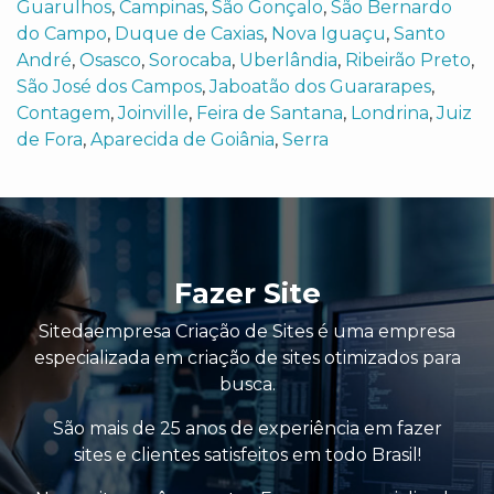
Guarulhos
,
Campinas
,
São Gonçalo
,
São Bernardo
do Campo
,
Duque de Caxias
,
Nova Iguaçu
,
Santo
André
,
Osasco
,
Sorocaba
,
Uberlândia
,
Ribeirão Preto
,
São José dos Campos
,
Jaboatão dos Guararapes
,
Contagem
,
Joinville
,
Feira de Santana
,
Londrina
,
Juiz
de Fora
,
Aparecida de Goiânia
,
Serra
Fazer Site
Sitedaempresa Criação de Sites é uma empresa
especializada em criação de sites otimizados para
busca.
São mais de 25 anos de experiência em fazer
sites e clientes satisfeitos em todo Brasil!