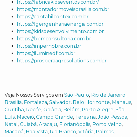
https://fabricakidseventos.com.br/
https://montadormoveisbrasilia.com.br
https://contabilcontex.com.br
https://lgengenhariaenergia.com.br
https://kidsdesenvolvimento.com.br
https://bbmconsultoria.com.br
https://impernobre.com.br
https://iluminedf.com.br
https://prosperaagrosolutions.com.br
Veja Nossos Serviços em
São Paulo
,
Rio de Janeiro
,
Brasília
,
Fortaleza
,
Salvador
,
Belo Horizonte
,
Manaus
,
Curitiba
,
Recife
,
Goiânia
,
Belém
,
Porto Alegre
,
São
Luís
,
Maceió
,
Campo Grande
,
Teresina
,
João Pessoa
,
Natal
,
Cuiabá
,
Aracaju
,
Florianópolis
,
Porto Velho
,
Macapá
,
Boa Vista
,
Rio Branco
,
Vitória
,
Palmas
,