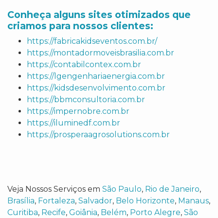
Conheça alguns sites otimizados que
criamos para nossos clientes:
https://fabricakidseventos.com.br/
https://montadormoveisbrasilia.com.br
https://contabilcontex.com.br
https://lgengenhariaenergia.com.br
https://kidsdesenvolvimento.com.br
https://bbmconsultoria.com.br
https://impernobre.com.br
https://iluminedf.com.br
https://prosperaagrosolutions.com.br
Veja Nossos Serviços em
São Paulo
,
Rio de Janeiro
,
Brasília
,
Fortaleza
,
Salvador
,
Belo Horizonte
,
Manaus
,
Curitiba
,
Recife
,
Goiânia
,
Belém
,
Porto Alegre
,
São