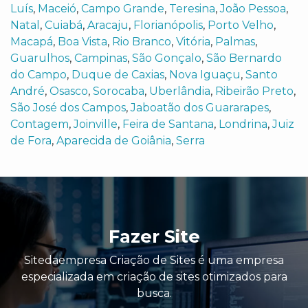
Luís
,
Maceió
,
Campo Grande
,
Teresina
,
João Pessoa
,
Natal
,
Cuiabá
,
Aracaju
,
Florianópolis
,
Porto Velho
,
Macapá
,
Boa Vista
,
Rio Branco
,
Vitória
,
Palmas
,
Guarulhos
,
Campinas
,
São Gonçalo
,
São Bernardo
do Campo
,
Duque de Caxias
,
Nova Iguaçu
,
Santo
André
,
Osasco
,
Sorocaba
,
Uberlândia
,
Ribeirão Preto
,
São José dos Campos
,
Jaboatão dos Guararapes
,
Contagem
,
Joinville
,
Feira de Santana
,
Londrina
,
Juiz
de Fora
,
Aparecida de Goiânia
,
Serra
Fazer Site
Sitedaempresa Criação de Sites é uma empresa
especializada em criação de sites otimizados para
busca.