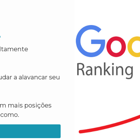
e
altamente
dar a alavancar seu
em mais posições
a como.