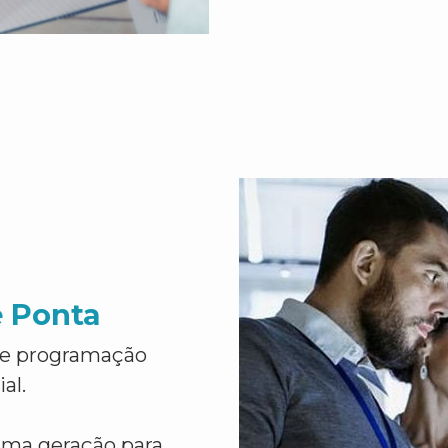
e Ponta
de programação
al.
ima geração para