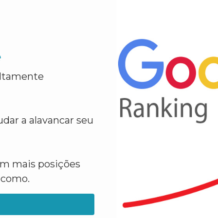
e
altamente
dar a alavancar seu
em mais posições
a como.