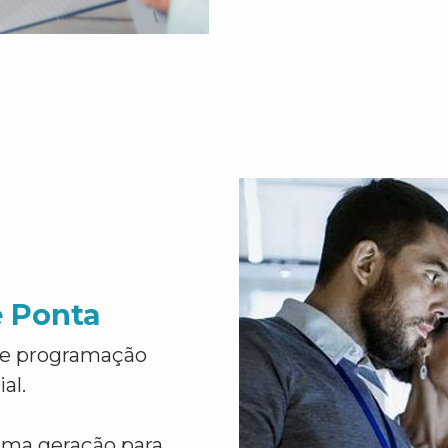
e Ponta
de programação
al.
ima geração para