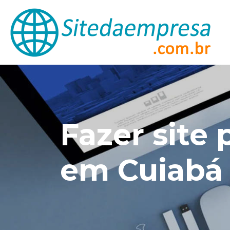
Fazer site 
em Cuiabá