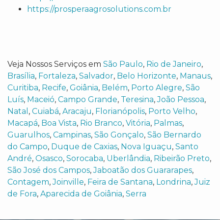
https://prosperaagrosolutions.com.br
Veja Nossos Serviços em
São Paulo
,
Rio de Janeiro
,
Brasília
,
Fortaleza
,
Salvador
,
Belo Horizonte
,
Manaus
,
Curitiba
,
Recife
,
Goiânia
,
Belém
,
Porto Alegre
,
São
Luís
,
Maceió
,
Campo Grande
,
Teresina
,
João Pessoa
,
Natal
,
Cuiabá
,
Aracaju
,
Florianópolis
,
Porto Velho
,
Macapá
,
Boa Vista
,
Rio Branco
,
Vitória
,
Palmas
,
Guarulhos
,
Campinas
,
São Gonçalo
,
São Bernardo
do Campo
,
Duque de Caxias
,
Nova Iguaçu
,
Santo
André
,
Osasco
,
Sorocaba
,
Uberlândia
,
Ribeirão Preto
,
São José dos Campos
,
Jaboatão dos Guararapes
,
Contagem
,
Joinville
,
Feira de Santana
,
Londrina
,
Juiz
de Fora
,
Aparecida de Goiânia
,
Serra