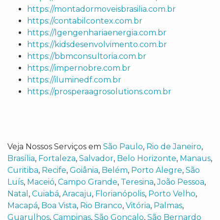
https://montadormoveisbrasilia.com.br
https://contabilcontex.com.br
https://lgengenhariaenergia.com.br
https://kidsdesenvolvimento.com.br
https://bbmconsultoria.com.br
https://impernobre.com.br
https://iluminedf.com.br
https://prosperaagrosolutions.com.br
Veja Nossos Serviços em
São Paulo
,
Rio de Janeiro
,
Brasília
,
Fortaleza
,
Salvador
,
Belo Horizonte
,
Manaus
,
Curitiba
,
Recife
,
Goiânia
,
Belém
,
Porto Alegre
,
São
Luís
,
Maceió
,
Campo Grande
,
Teresina
,
João Pessoa
,
Natal
,
Cuiabá
,
Aracaju
,
Florianópolis
,
Porto Velho
,
Macapá
,
Boa Vista
,
Rio Branco
,
Vitória
,
Palmas
,
Guarulhos
,
Campinas
,
São Gonçalo
,
São Bernardo