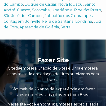
do Campo
,
Duque de Caxias
,
Nova Iguaçu
,
Santo
André
,
Osasco
,
Sorocaba
,
Uberlândia
,
Ribeirão Preto
,
São José dos Campos
,
Jaboatão dos Guararapes
,
Contagem
,
Joinville
,
Feira de Santana
,
Londrina
,
Juiz
de Fora
,
Aparecida de Goiânia
,
Serra
Fazer Site
Sitedaempresa Criação de Sites é uma empresa
especializada em criação de sites otimizados para
busca.
São mais de 25 anos de experiência em fazer
sites e clientes satisfeitos em todo Brasil!
Nesse site você encontra:
Empresa especializada