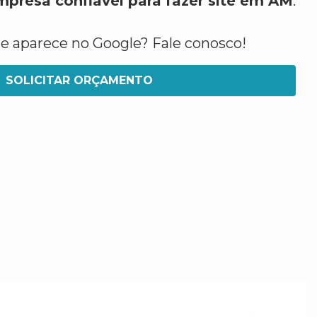
mpresa confiável para fazer site em AM
.
ue aparece no Google? Fale conosco!
SOLICITAR ORÇAMENTO