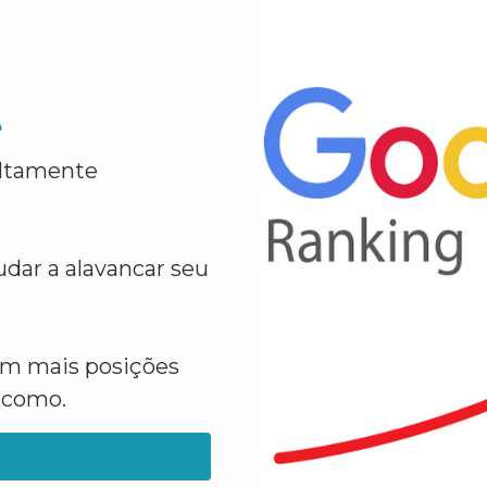
e
altamente
dar a alavancar seu
em mais posições
a como.