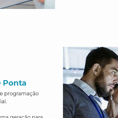
e Ponta
de programação
al.
ima geração para