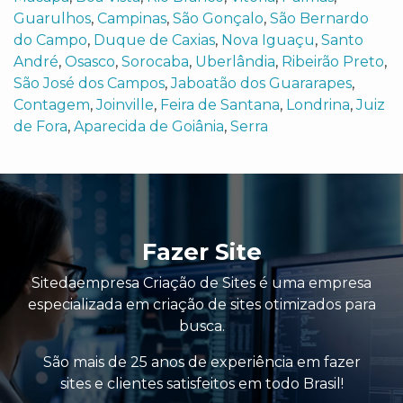
Guarulhos
,
Campinas
,
São Gonçalo
,
São Bernardo
do Campo
,
Duque de Caxias
,
Nova Iguaçu
,
Santo
André
,
Osasco
,
Sorocaba
,
Uberlândia
,
Ribeirão Preto
,
São José dos Campos
,
Jaboatão dos Guararapes
,
Contagem
,
Joinville
,
Feira de Santana
,
Londrina
,
Juiz
de Fora
,
Aparecida de Goiânia
,
Serra
Fazer Site
Sitedaempresa Criação de Sites é uma empresa
especializada em criação de sites otimizados para
busca.
São mais de 25 anos de experiência em fazer
sites e clientes satisfeitos em todo Brasil!