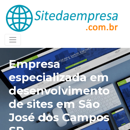
Empresa
especializada em
desenvolvimento
de sites em São
José dos Campos