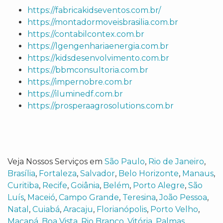
https://fabricakidseventos.com.br/
https://montadormoveisbrasilia.com.br
https://contabilcontex.com.br
https://lgengenhariaenergia.com.br
https://kidsdesenvolvimento.com.br
https://bbmconsultoria.com.br
https://impernobre.com.br
https://iluminedf.com.br
https://prosperaagrosolutions.com.br
Veja Nossos Serviços em
São Paulo
,
Rio de Janeiro
,
Brasília
,
Fortaleza
,
Salvador
,
Belo Horizonte
,
Manaus
,
Curitiba
,
Recife
,
Goiânia
,
Belém
,
Porto Alegre
,
São
Luís
,
Maceió
,
Campo Grande
,
Teresina
,
João Pessoa
,
Natal
,
Cuiabá
,
Aracaju
,
Florianópolis
,
Porto Velho
,
Macapá
,
Boa Vista
,
Rio Branco
,
Vitória
,
Palmas
,