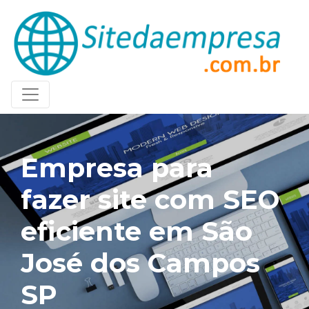
Empresa para
fazer site com SEO
eficiente em São
José dos Campos
SP