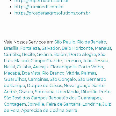
https://impernobre.com.br
https://iluminedf.com.br
https://prosperaagrosolutions.com.br
Veja Nossos Serviços em
São Paulo
,
Rio de Janeiro
,
Brasília
,
Fortaleza
,
Salvador
,
Belo Horizonte
,
Manaus
,
Curitiba
,
Recife
,
Goiânia
,
Belém
,
Porto Alegre
,
São
Luís
,
Maceió
,
Campo Grande
,
Teresina
,
João Pessoa
,
Natal
,
Cuiabá
,
Aracaju
,
Florianópolis
,
Porto Velho
,
Macapá
,
Boa Vista
,
Rio Branco
,
Vitória
,
Palmas
,
Guarulhos
,
Campinas
,
São Gonçalo
,
São Bernardo
do Campo
,
Duque de Caxias
,
Nova Iguaçu
,
Santo
André
,
Osasco
,
Sorocaba
,
Uberlândia
,
Ribeirão Preto
,
São José dos Campos
,
Jaboatão dos Guararapes
,
Contagem
,
Joinville
,
Feira de Santana
,
Londrina
,
Juiz
de Fora
,
Aparecida de Goiânia
,
Serra