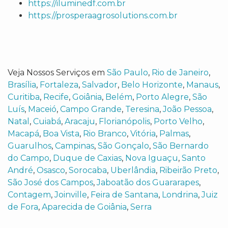
https://iluminedf.com.br
https://prosperaagrosolutions.com.br
Veja Nossos Serviços em
São Paulo
,
Rio de Janeiro
,
Brasília
,
Fortaleza
,
Salvador
,
Belo Horizonte
,
Manaus
,
Curitiba
,
Recife
,
Goiânia
,
Belém
,
Porto Alegre
,
São
Luís
,
Maceió
,
Campo Grande
,
Teresina
,
João Pessoa
,
Natal
,
Cuiabá
,
Aracaju
,
Florianópolis
,
Porto Velho
,
Macapá
,
Boa Vista
,
Rio Branco
,
Vitória
,
Palmas
,
Guarulhos
,
Campinas
,
São Gonçalo
,
São Bernardo
do Campo
,
Duque de Caxias
,
Nova Iguaçu
,
Santo
André
,
Osasco
,
Sorocaba
,
Uberlândia
,
Ribeirão Preto
,
São José dos Campos
,
Jaboatão dos Guararapes
,
Contagem
,
Joinville
,
Feira de Santana
,
Londrina
,
Juiz
de Fora
,
Aparecida de Goiânia
,
Serra