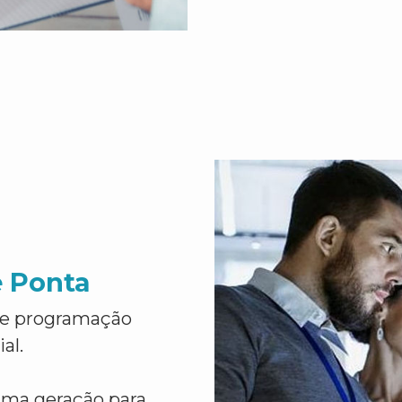
e Ponta
de programação
al.
ima geração para