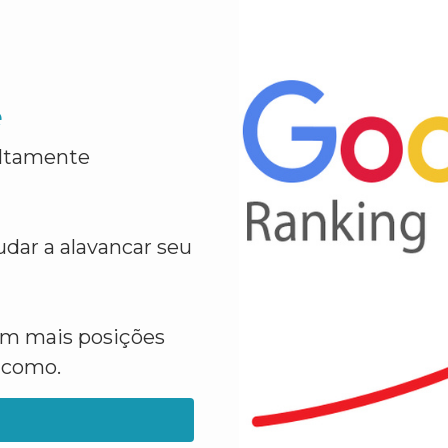
e
altamente
dar a alavancar seu
em mais posições
a como.