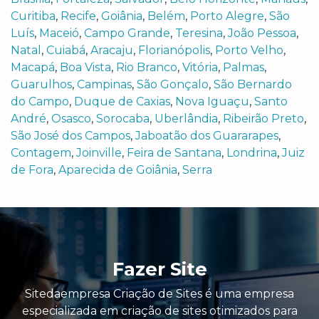
Curitiba
,
Recife
,
Goiânia
,
Belém
,
Porto Alegre
,
São
Luís
,
Maceió
,
Campo Grande
,
Teresina
,
João Pessoa
,
Natal
,
Cuiabá
,
Aracaju
,
Florianópolis
,
Porto Velho
,
Macapá
,
Boa Vista
,
Rio Branco
,
Vitória
,
Palmas
,
Guarulhos
,
Campinas
,
São Gonçalo
,
São Bernardo
do Campo
,
Duque de Caxias
,
Nova Iguaçu
,
Santo
André
,
Osasco
,
Sorocaba
,
Uberlândia
,
Ribeirão Preto
,
São José dos Campos
,
Jaboatão dos Guararapes
,
Contagem
,
Joinville
,
Feira de Santana
,
Londrina
,
Juiz
de Fora
,
Aparecida de Goiânia
,
Serra
Fazer Site
Sitedaempresa Criação de Sites é uma empresa
especializada em criação de sites otimizados para