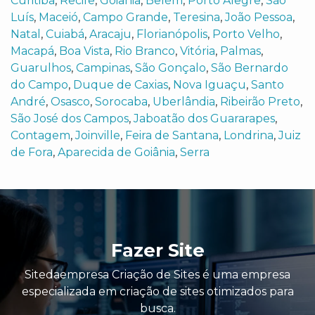
Curitiba
,
Recife
,
Goiânia
,
Belém
,
Porto Alegre
,
São
Luís
,
Maceió
,
Campo Grande
,
Teresina
,
João Pessoa
,
Natal
,
Cuiabá
,
Aracaju
,
Florianópolis
,
Porto Velho
,
Macapá
,
Boa Vista
,
Rio Branco
,
Vitória
,
Palmas
,
Guarulhos
,
Campinas
,
São Gonçalo
,
São Bernardo
do Campo
,
Duque de Caxias
,
Nova Iguaçu
,
Santo
André
,
Osasco
,
Sorocaba
,
Uberlândia
,
Ribeirão Preto
,
São José dos Campos
,
Jaboatão dos Guararapes
,
Contagem
,
Joinville
,
Feira de Santana
,
Londrina
,
Juiz
de Fora
,
Aparecida de Goiânia
,
Serra
Fazer Site
Sitedaempresa Criação de Sites é uma empresa
especializada em criação de sites otimizados para
busca.