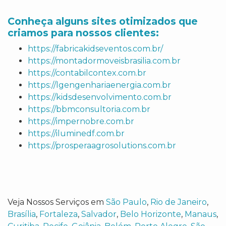
Conheça alguns sites otimizados que
criamos para nossos clientes:
https://fabricakidseventos.com.br/
https://montadormoveisbrasilia.com.br
https://contabilcontex.com.br
https://lgengenhariaenergia.com.br
https://kidsdesenvolvimento.com.br
https://bbmconsultoria.com.br
https://impernobre.com.br
https://iluminedf.com.br
https://prosperaagrosolutions.com.br
Veja Nossos Serviços em
São Paulo
,
Rio de Janeiro
,
Brasília
,
Fortaleza
,
Salvador
,
Belo Horizonte
,
Manaus
,