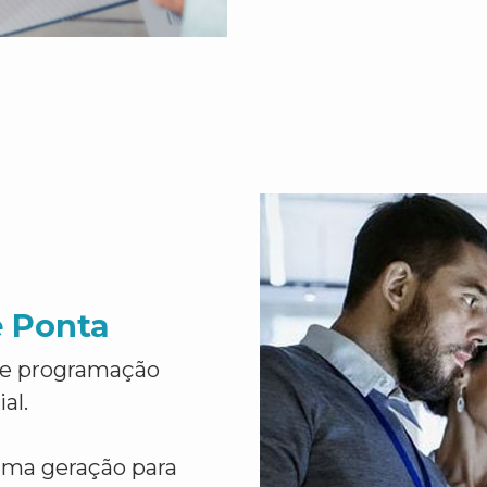
e Ponta
de programação
al.
ima geração para