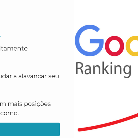
e
altamente
dar a alavancar seu
em mais posições
a como.