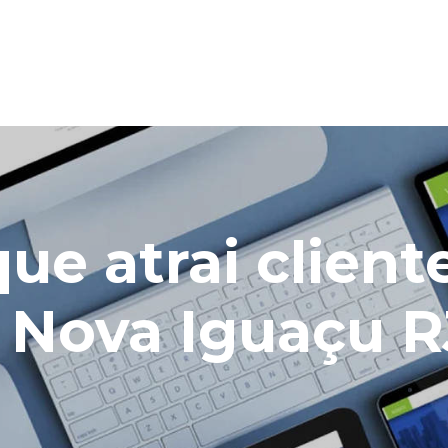
que atrai client
 Nova Iguaçu R