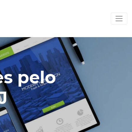
es pelo
J