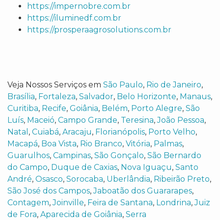
https://impernobre.com.br
https://iluminedf.com.br
https://prosperaagrosolutions.com.br
Veja Nossos Serviços em
São Paulo
,
Rio de Janeiro
,
Brasília
,
Fortaleza
,
Salvador
,
Belo Horizonte
,
Manaus
,
Curitiba
,
Recife
,
Goiânia
,
Belém
,
Porto Alegre
,
São
Luís
,
Maceió
,
Campo Grande
,
Teresina
,
João Pessoa
,
Natal
,
Cuiabá
,
Aracaju
,
Florianópolis
,
Porto Velho
,
Macapá
,
Boa Vista
,
Rio Branco
,
Vitória
,
Palmas
,
Guarulhos
,
Campinas
,
São Gonçalo
,
São Bernardo
do Campo
,
Duque de Caxias
,
Nova Iguaçu
,
Santo
André
,
Osasco
,
Sorocaba
,
Uberlândia
,
Ribeirão Preto
,
São José dos Campos
,
Jaboatão dos Guararapes
,
Contagem
,
Joinville
,
Feira de Santana
,
Londrina
,
Juiz
de Fora
,
Aparecida de Goiânia
,
Serra