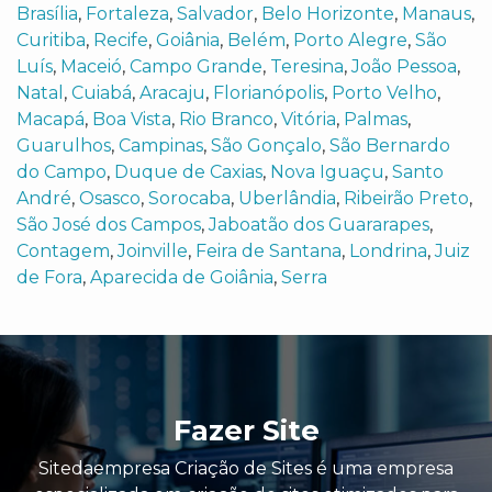
Brasília
,
Fortaleza
,
Salvador
,
Belo Horizonte
,
Manaus
,
Curitiba
,
Recife
,
Goiânia
,
Belém
,
Porto Alegre
,
São
Luís
,
Maceió
,
Campo Grande
,
Teresina
,
João Pessoa
,
Natal
,
Cuiabá
,
Aracaju
,
Florianópolis
,
Porto Velho
,
Macapá
,
Boa Vista
,
Rio Branco
,
Vitória
,
Palmas
,
Guarulhos
,
Campinas
,
São Gonçalo
,
São Bernardo
do Campo
,
Duque de Caxias
,
Nova Iguaçu
,
Santo
André
,
Osasco
,
Sorocaba
,
Uberlândia
,
Ribeirão Preto
,
São José dos Campos
,
Jaboatão dos Guararapes
,
Contagem
,
Joinville
,
Feira de Santana
,
Londrina
,
Juiz
de Fora
,
Aparecida de Goiânia
,
Serra
Fazer Site
Sitedaempresa Criação de Sites é uma empresa