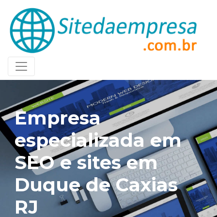
Empresa
especializada em
SEO e sites em
Duque de Caxias
RJ