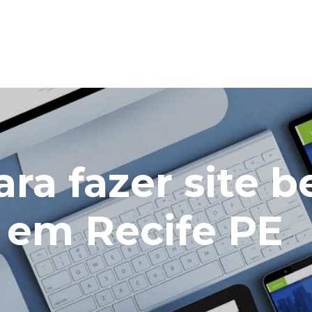
ra fazer site 
 em Recife PE