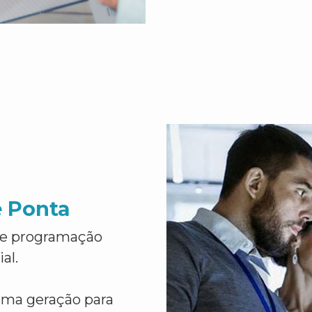
e Ponta
de programação
al.
ima geração para