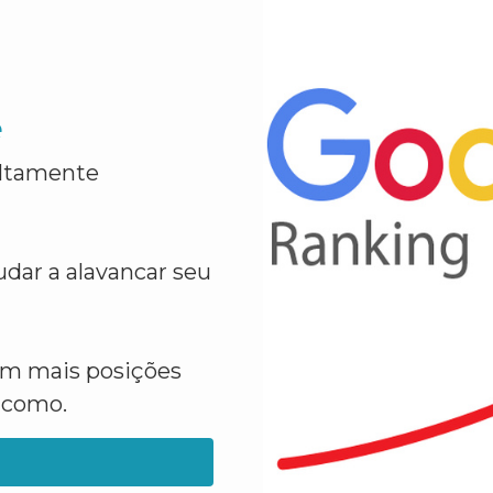
e
altamente
dar a alavancar seu
em mais posições
a como.