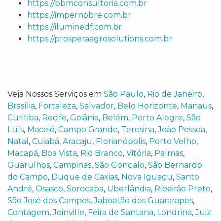
https://bbmconsultoria.com.br
https://impernobre.com.br
https://iluminedf.com.br
https://prosperaagrosolutions.com.br
Veja Nossos Serviços em
São Paulo
,
Rio de Janeiro
,
Brasília
,
Fortaleza
,
Salvador
,
Belo Horizonte
,
Manaus
,
Curitiba
,
Recife
,
Goiânia
,
Belém
,
Porto Alegre
,
São
Luís
,
Maceió
,
Campo Grande
,
Teresina
,
João Pessoa
,
Natal
,
Cuiabá
,
Aracaju
,
Florianópolis
,
Porto Velho
,
Macapá
,
Boa Vista
,
Rio Branco
,
Vitória
,
Palmas
,
Guarulhos
,
Campinas
,
São Gonçalo
,
São Bernardo
do Campo
,
Duque de Caxias
,
Nova Iguaçu
,
Santo
André
,
Osasco
,
Sorocaba
,
Uberlândia
,
Ribeirão Preto
,
São José dos Campos
,
Jaboatão dos Guararapes
,
Contagem
,
Joinville
,
Feira de Santana
,
Londrina
,
Juiz