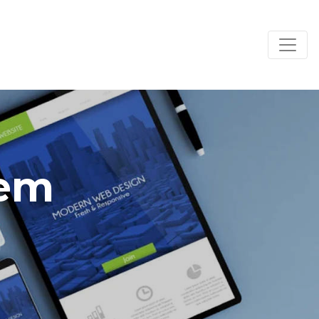
bem
a