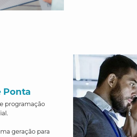
e Ponta
de programação
al.
ima geração para