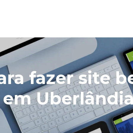
ra fazer site 
 em Uberlândi