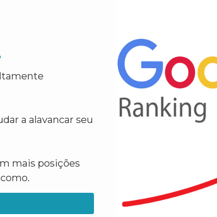
e
altamente
dar a alavancar seu
em mais posições
a como.