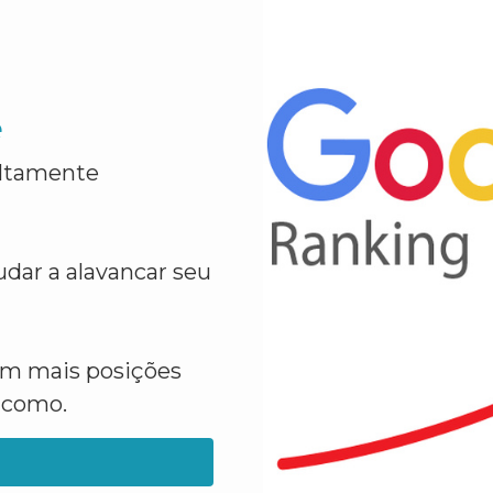
e
altamente
dar a alavancar seu
em mais posições
a como.