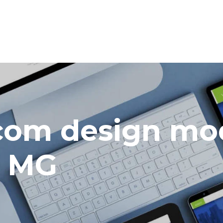
e com design m
a MG