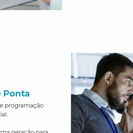
e Ponta
de programação
al.
ima geração para