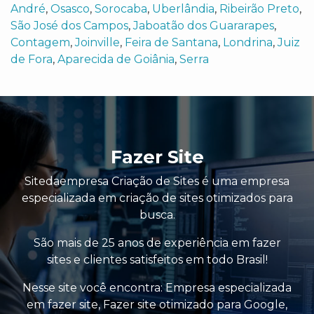
André
,
Osasco
,
Sorocaba
,
Uberlândia
,
Ribeirão Preto
,
São José dos Campos
,
Jaboatão dos Guararapes
,
Contagem
,
Joinville
,
Feira de Santana
,
Londrina
,
Juiz
de Fora
,
Aparecida de Goiânia
,
Serra
Fazer Site
Sitedaempresa Criação de Sites é uma empresa
especializada em criação de sites otimizados para
busca.
São mais de 25 anos de experiência em fazer
sites e clientes satisfeitos em todo Brasil!
Nesse site você encontra:
Empresa especializada
em fazer site
,
Fazer site otimizado para Google
,