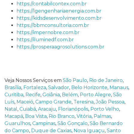
https://contabilcontex.com.br
https://lgengenhariaenergia.com.br
https://kidsdesenvolvimento.com.br
https://bbmconsultoria.com.br
https://impernobre.com.br
https://iluminedf.com.br
https://prosperaagrosolutions.com.br
Veja Nossos Serviços em
São Paulo
,
Rio de Janeiro
,
Brasília
,
Fortaleza
,
Salvador
,
Belo Horizonte
,
Manaus
,
Curitiba
,
Recife
,
Goiânia
,
Belém
,
Porto Alegre
,
São
Luís
,
Maceió
,
Campo Grande
,
Teresina
,
João Pessoa
,
Natal
,
Cuiabá
,
Aracaju
,
Florianópolis
,
Porto Velho
,
Macapá
,
Boa Vista
,
Rio Branco
,
Vitória
,
Palmas
,
Guarulhos
,
Campinas
,
São Gonçalo
,
São Bernardo
do Campo
,
Duque de Caxias
,
Nova Iguaçu
,
Santo