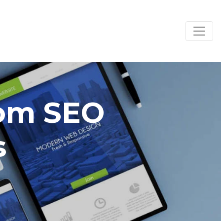
com SEO
s