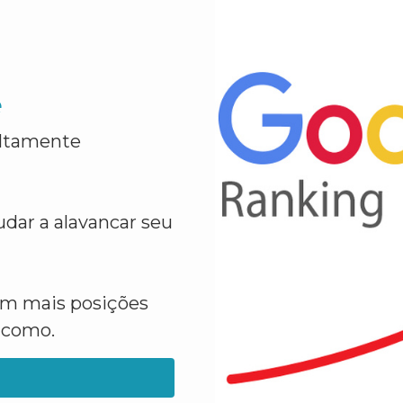
e
altamente
dar a alavancar seu
em mais posições
a como.