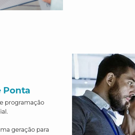
e Ponta
de programação
al.
ima geração para