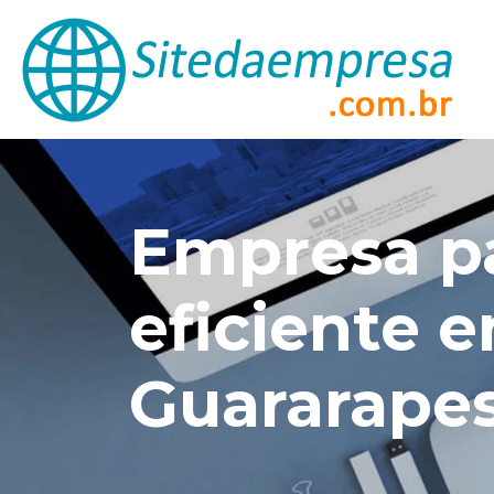
Empresa pa
eficiente 
Guararape