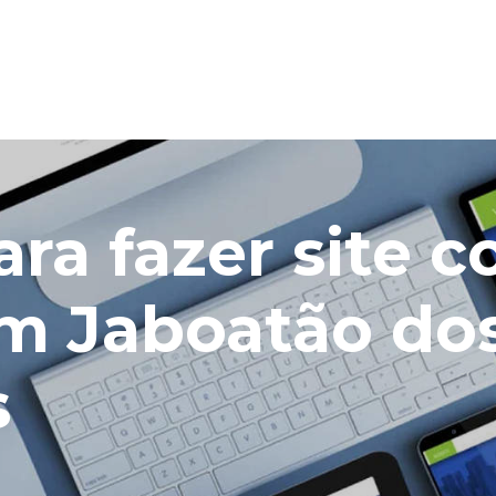
ra fazer site 
em Jaboatão do
s