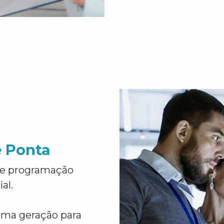
e Ponta
de programação
al.
ima geração para