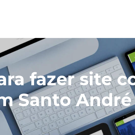
ra fazer site 
em Santo André