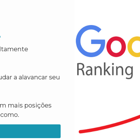
e
altamente
dar a alavancar seu
em mais posições
a como.