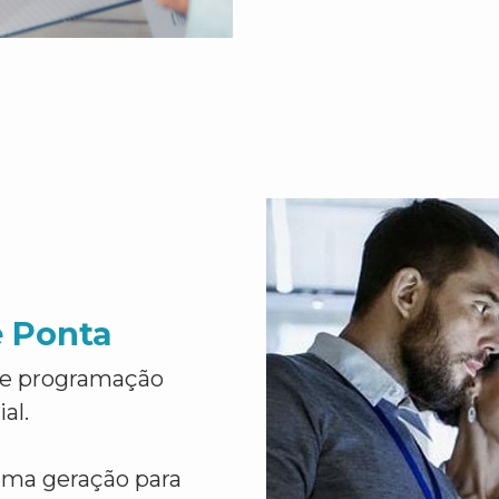
e Ponta
de programação
al.
ima geração para