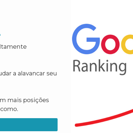
e
altamente
dar a alavancar seu
em mais posições
a como.