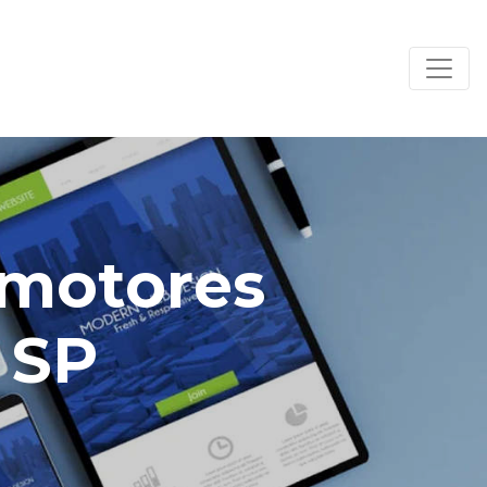
 motores
 SP