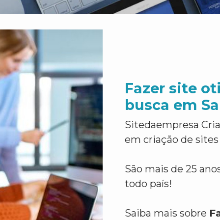
Fazer site o
busca em Sa
Sitedaempresa Cria
em criação de sites
São mais de 25 anos
todo país!
Saiba mais sobre
F