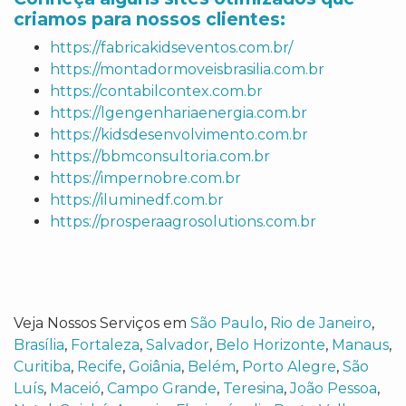
criamos para nossos clientes:
https://fabricakidseventos.com.br/
https://montadormoveisbrasilia.com.br
https://contabilcontex.com.br
https://lgengenhariaenergia.com.br
https://kidsdesenvolvimento.com.br
https://bbmconsultoria.com.br
https://impernobre.com.br
https://iluminedf.com.br
https://prosperaagrosolutions.com.br
Veja Nossos Serviços em
São Paulo
,
Rio de Janeiro
,
Brasília
,
Fortaleza
,
Salvador
,
Belo Horizonte
,
Manaus
,
Curitiba
,
Recife
,
Goiânia
,
Belém
,
Porto Alegre
,
São
Luís
,
Maceió
,
Campo Grande
,
Teresina
,
João Pessoa
,