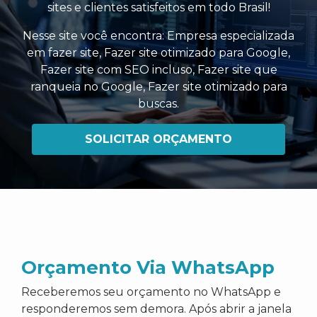
sites e clientes satisfeitos em todo Brasil!
Nesse site você encontra:
Empresa especializada
em fazer site
,
Fazer site otimizado para Google
,
Fazer site com SEO incluso
,
Fazer site que
ranqueia no Google
,
Fazer site otimizado para
buscas
.
SOLICITAR ORÇAMENTO
Orçamento Via WhatsApp
Receberemos seu orçamento no WhatsApp e
responderemos sem demora. Após abrir a janela