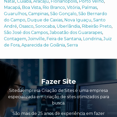
Natal
,
Cuiabá
,
Aracaju
,
Florianópolis
,
Porto Velho
,
Macapá
,
Boa Vista
,
Rio Branco
,
Vitória
,
Palmas
,
Guarulhos
,
Campinas
,
São Gonçalo
,
São Bernardo
do Campo
,
Duque de Caxias
,
Nova Iguaçu
,
Santo
André
,
Osasco
,
Sorocaba
,
Uberlândia
,
Ribeirão Preto
,
São José dos Campos
,
Jaboatão dos Guararapes
,
Contagem
,
Joinville
,
Feira de Santana
,
Londrina
,
Juiz
de Fora
,
Aparecida de Goiânia
,
Serra
Fazer Site
Sitedaempresa Criação de Sites é uma empresa
especializada em criação de sites otimizados para
busca.
São mais de 25 anos de experiência em fazer