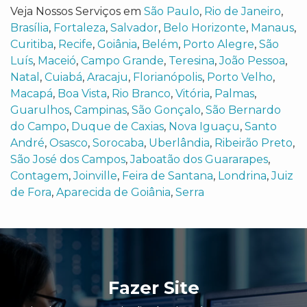
Veja Nossos Serviços em
São Paulo
,
Rio de Janeiro
,
Brasília
,
Fortaleza
,
Salvador
,
Belo Horizonte
,
Manaus
,
Curitiba
,
Recife
,
Goiânia
,
Belém
,
Porto Alegre
,
São
Luís
,
Maceió
,
Campo Grande
,
Teresina
,
João Pessoa
,
Natal
,
Cuiabá
,
Aracaju
,
Florianópolis
,
Porto Velho
,
Macapá
,
Boa Vista
,
Rio Branco
,
Vitória
,
Palmas
,
Guarulhos
,
Campinas
,
São Gonçalo
,
São Bernardo
do Campo
,
Duque de Caxias
,
Nova Iguaçu
,
Santo
André
,
Osasco
,
Sorocaba
,
Uberlândia
,
Ribeirão Preto
,
São José dos Campos
,
Jaboatão dos Guararapes
,
Contagem
,
Joinville
,
Feira de Santana
,
Londrina
,
Juiz
de Fora
,
Aparecida de Goiânia
,
Serra
Fazer Site