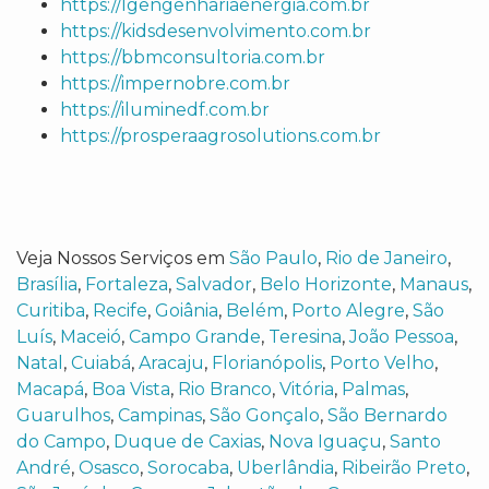
https://lgengenhariaenergia.com.br
https://kidsdesenvolvimento.com.br
https://bbmconsultoria.com.br
https://impernobre.com.br
https://iluminedf.com.br
https://prosperaagrosolutions.com.br
Veja Nossos Serviços em
São Paulo
,
Rio de Janeiro
,
Brasília
,
Fortaleza
,
Salvador
,
Belo Horizonte
,
Manaus
,
Curitiba
,
Recife
,
Goiânia
,
Belém
,
Porto Alegre
,
São
Luís
,
Maceió
,
Campo Grande
,
Teresina
,
João Pessoa
,
Natal
,
Cuiabá
,
Aracaju
,
Florianópolis
,
Porto Velho
,
Macapá
,
Boa Vista
,
Rio Branco
,
Vitória
,
Palmas
,
Guarulhos
,
Campinas
,
São Gonçalo
,
São Bernardo
do Campo
,
Duque de Caxias
,
Nova Iguaçu
,
Santo
André
,
Osasco
,
Sorocaba
,
Uberlândia
,
Ribeirão Preto
,