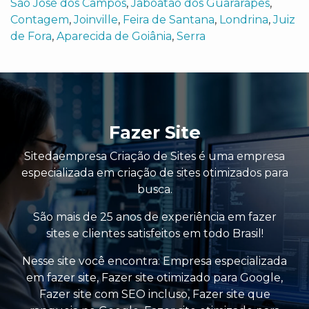
São José dos Campos
,
Jaboatão dos Guararapes
,
Contagem
,
Joinville
,
Feira de Santana
,
Londrina
,
Juiz
de Fora
,
Aparecida de Goiânia
,
Serra
Fazer Site
Sitedaempresa Criação de Sites é uma empresa
especializada em criação de sites otimizados para
busca.
São mais de 25 anos de experiência em fazer
sites e clientes satisfeitos em todo Brasil!
Nesse site você encontra:
Empresa especializada
em fazer site
,
Fazer site otimizado para Google
,
Fazer site com SEO incluso
,
Fazer site que