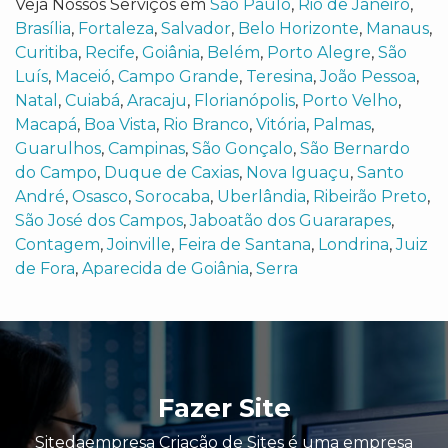
Veja Nossos Serviços em
São Paulo
,
Rio de Janeiro
,
Brasília
,
Fortaleza
,
Salvador
,
Belo Horizonte
,
Manaus
,
Curitiba
,
Recife
,
Goiânia
,
Belém
,
Porto Alegre
,
São
Luís
,
Maceió
,
Campo Grande
,
Teresina
,
João Pessoa
,
Natal
,
Cuiabá
,
Aracaju
,
Florianópolis
,
Porto Velho
,
Macapá
,
Boa Vista
,
Rio Branco
,
Vitória
,
Palmas
,
Guarulhos
,
Campinas
,
São Gonçalo
,
São Bernardo
do Campo
,
Duque de Caxias
,
Nova Iguaçu
,
Santo
André
,
Osasco
,
Sorocaba
,
Uberlândia
,
Ribeirão Preto
,
São José dos Campos
,
Jaboatão dos Guararapes
,
Contagem
,
Joinville
,
Feira de Santana
,
Londrina
,
Juiz
de Fora
,
Aparecida de Goiânia
,
Serra
Fazer Site
Sitedaempresa Criação de Sites é uma empresa